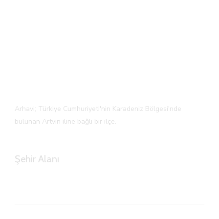
Kısaca Arhavi!
Arhavi; Türkiye Cumhuriyeti'nin Karadeniz Bölgesi'nde
bulunan Artvin iline bağlı bir ilçe.
Şehir Alanı
0
km²