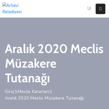
Anasayfa
Home
Pages
Aralık 2020 Meclis
Department
Müzakere
Event
Tutanağı
Haberler
Portfolio
Giriş
Meclis Kararları
Aralık 2020 Meclis Müzakere Tutanağı
İletişim